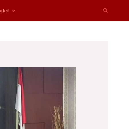
Cari
raksi