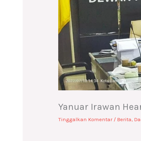
Yanuar Irawan Hea
Tinggalkan Komentar
/
Berita
,
Da