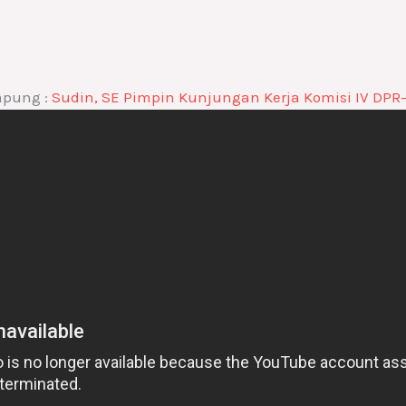
mpung :
Sudin, SE Pimpin Kunjungan Kerja Komisi IV DPR-