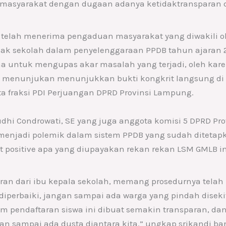
asyarakat dengan dugaan adanya ketidaktransparan da
i telah menerima pengaduan masyarakat yang diwakili o
hak sekolah dalam penyelenggaraan PPDB tahun ajaran
a untuk mengupas akar masalah yang terjadi, oleh kar
B menunjukan menunjukkan bukti kongkrit langsung di 
a fraksi PDI Perjuangan DPRD Provinsi Lampung.
dhi Condrowati, SE yang juga anggota komisi 5 DPRD P
njadi polemik dalam sistem PPDB yang sudah ditetapk
positive apa yang diupayakan rekan rekan LSM GMLB in
an dari ibu kepala sekolah, memang prosedurnya telah
diperbaiki, jangan sampai ada warga yang pindah diseki
em pendaftaran siswa ini dibuat semakin transparan, d
an sampai ada dusta diantara kita.” ungkap srikandi b