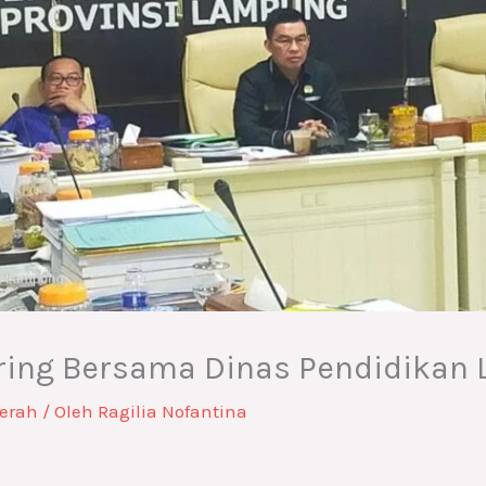
ring Bersama Dinas Pendidikan
erah
/ Oleh
Ragilia Nofantina