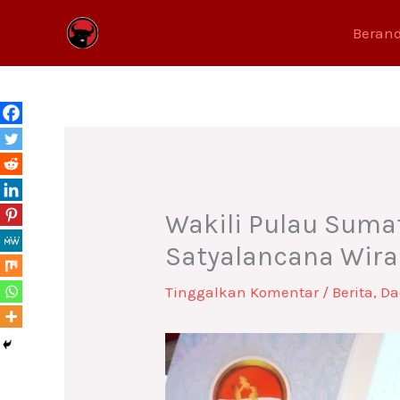
Lewati
Beran
ke
konten
Wakili Pulau Suma
Satyalancana Wira
Tinggalkan Komentar
/
Berita
,
Da