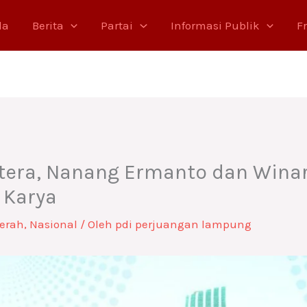
da
Berita
Partai
Informasi Publik
F
tera, Nanang Ermanto dan Winar
 Karya
erah
,
Nasional
/ Oleh
pdi perjuangan lampung