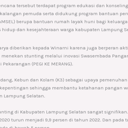
cana tersebut terdapat program edukasi dan konselin
ri kalangan pemuda serta didukung program bantuan p
SEL) berupa bantuan rumah layak huni bagi keluarga p
s hidup dan kesejahteraan warga kabupaten Lampung Se
rya diberikan kepada Winarni karena juga berperan ak
sil menekan stunting melalui inovasi Swasembada Pang
i Pekarangan (PEGI KE MERANG).
dang, Kebun dan Kolam (K3) sebagai upaya pemenuhan 
kepentingan sehingga membantu ketahanan pangan war
en Lampung Selatan.
unting di Kabupaten Lampung Selatan sangat signifikan
 2020 turun menjadi 9,9 persen di tahun 2022. Dan pada 
da di bawah 5 persen.