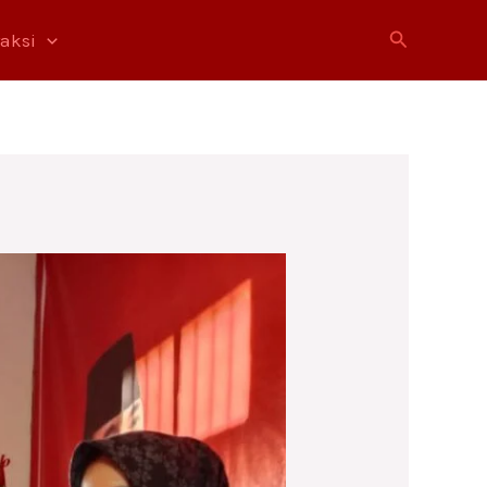
Cari
raksi