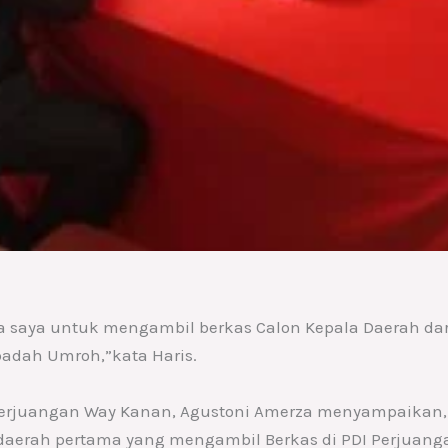
aya untuk mengambil berkas Calon Kepala Daerah dari
dah Umroh,”kata Haris.
I Perjuangan Way Kanan, Agustoni Amerza menyampaikan
 daerah pertama yang mengambil Berkas di PDI Perjuang