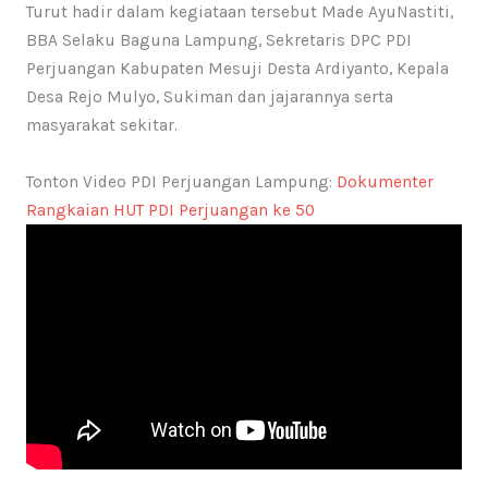
Turut hadir dalam kegiataan tersebut Made AyuNastiti,
BBA Selaku Baguna Lampung, Sekretaris DPC PDI
Perjuangan Kabupaten Mesuji Desta Ardiyanto, Kepala
Desa Rejo Mulyo, Sukiman dan jajarannya serta
masyarakat sekitar.
Tonton Video PDI Perjuangan Lampung:
Dokumenter
Rangkaian HUT PDI Perjuangan ke 50