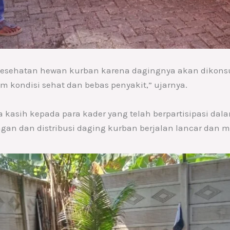
kesehatan hewan kurban karena dagingnya akan dikons
m kondisi sehat dan bebas penyakit,” ujarnya.
kasih kepada para kader yang telah berpartisipasi dala
ngan dan distribusi daging kurban berjalan lancar dan