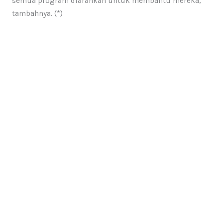
semua program diarahkan untuk membantu mereka,”
tambahnya. (*)