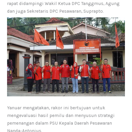
rapat didampingi Wakil Ketua DPC Tanggmus, Agung
dan juga Sekretaris DPC Pesawaran, Suprapto.
Yanuar mengatakan, rakor ini bertujuan untuk
mengevaluasi hasil pemilu dan menyusun strategi
pemenangan dalam PSU Kepala Daerah Pesawaran
Nanda-Antonius.