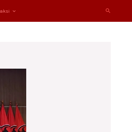
Cari
raksi