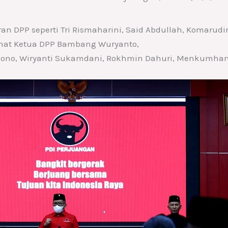
ran DPP seperti Tri Rismaharini, Said Abdullah, Komarud
lihat Ketua DPP Bambang Wuryanto,
ono, Wiryanti Sukamdani, Rokhmin Dahuri, Menkumham Y