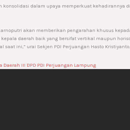
n konsolidasi dalam upaya memperkuat kehadirannya di
arnoputri akan memberikan pengarahan khusus kepada
kepala daerah baik yang bersifat vertikal maupun hori
 saat ini,” urai Sekjen PDI Perjuangan Hasto Kristiyant
ja Daerah III DPD PDI Perjuangan Lampung