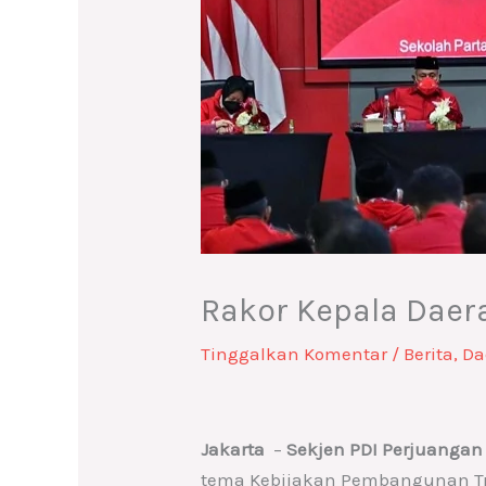
Rakor Kepala Daer
Tinggalkan Komentar
/
Berita
,
Da
Jakarta
–
Sekjen PDI Perjuangan 
tema Kebijakan Pembangunan Tris