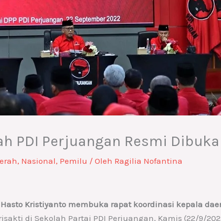
ah PDI Perjuangan Resmi Dibuka
erah
,
Nasional
,
Pemilu
/ Oleh
Ragilia Nofantina
Hasto Kristiyanto membuka rapat koordinasi kepala dae
akti di Sekolah Partai PDI Perjuangan, Kamis (22/9/202