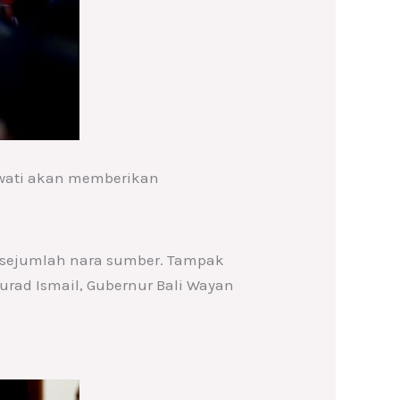
awati akan memberikan
 sejumlah nara sumber. Tampak
urad Ismail, Gubernur Bali Wayan