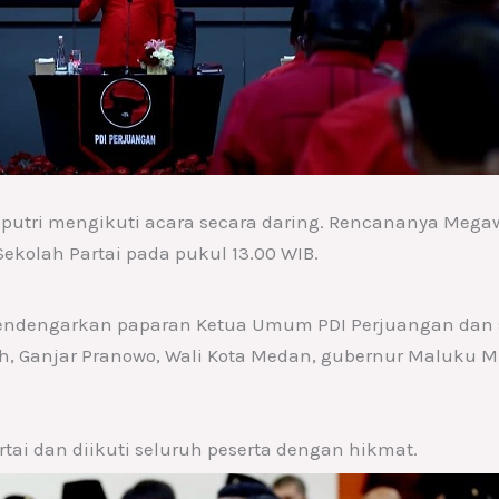
utri mengikuti acara secara daring. Rencananya Meg
ekolah Partai pada pukul 13.00 WIB.
mendengarkan paparan Ketua Umum PDI Perjuangan dan
h, Ganjar Pranowo, Wali Kota Medan, gubernur Maluku M
tai dan diikuti seluruh peserta dengan hikmat.