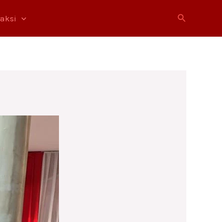
Cari
raksi