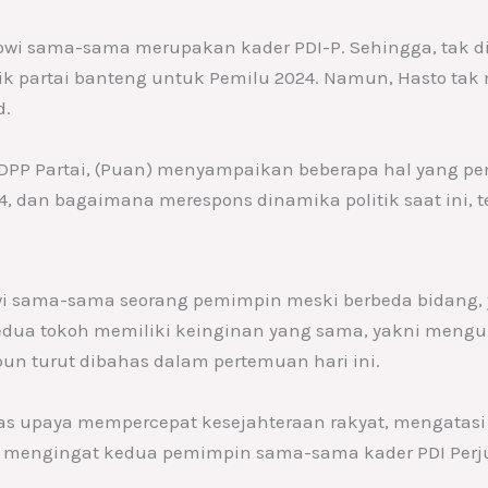
wi sama-sama merupakan kader PDI-P. Sehingga, tak d
k partai banteng untuk Pemilu 2024. Namun, Hasto tak m
d.
DPP Partai, (Puan) menyampaikan beberapa hal yang pent
, dan bagaimana merespons dinamika politik saat ini,
 sama-sama seorang pemimpin meski berbeda bidang, yak
 kedua tokoh memiliki keinginan yang sama, yakni meng
pun turut dibahas dalam pertemuan hari ini.
 upaya mempercepat kesejahteraan rakyat, mengatasi 
ik mengingat kedua pemimpin sama-sama kader PDI Perju