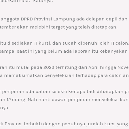
torkan saja,” katanya.
k anggota DPRD Provinsi Lampung ada delapan dapil da
ptember akan melebihi target yang telah ditetapkan.
itu disediakan 11 kursi, dan sudah dipenuhi oleh 11 calo
mpai saat ini yang belum ada laporan itu kebanyakan 
an itu mulai pada 2023 terhitung dari April hingga No
 memaksimalkan penyeleksian terhadap para calon an
ar pimpinan ada bahan seleksi kenapa tadi diharapkan pal
lkan 12 orang. Nah nanti dewan pimpinan menyeleksi, ka
snya.
di Provinsi terbukti dengan penuhnya jumlah kursi yang