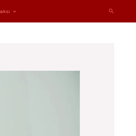
Cari
raksi