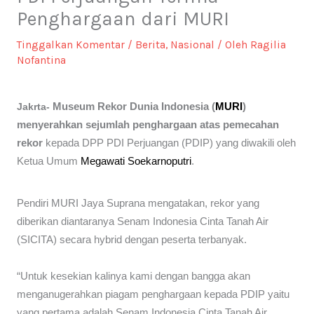
Penghargaan dari MURI
Tinggalkan Komentar
/
Berita
,
Nasional
/ Oleh
Ragilia
Nofantina
Museum Rekor Dunia Indonesia (
MURI
)
Jakrta-
menyerahkan sejumlah penghargaan atas pemecahan
rekor
kepada DPP PDI Perjuangan (PDIP) yang diwakili oleh
Ketua Umum
Megawati Soekarnoputri
.
Pendiri MURI Jaya Suprana mengatakan, rekor yang
diberikan diantaranya Senam Indonesia Cinta Tanah Air
(SICITA) secara hybrid dengan peserta terbanyak.
“Untuk kesekian kalinya kami dengan bangga akan
menganugerahkan piagam penghargaan kepada PDIP yaitu
yang pertama adalah Senam Indonesia Cinta Tanah Air