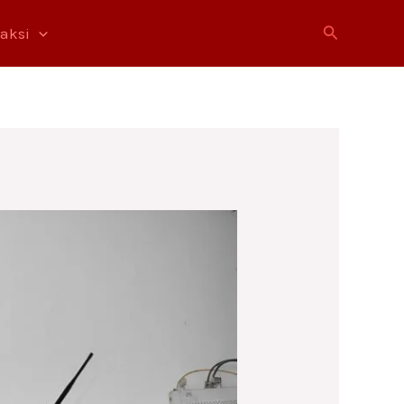
Cari
raksi