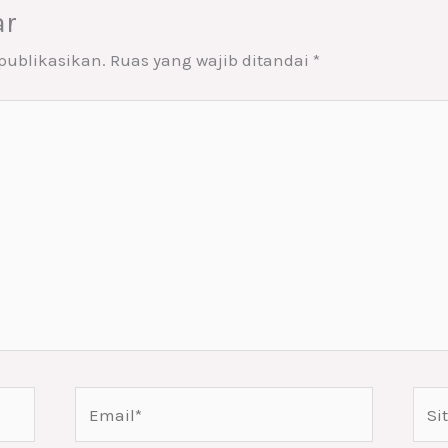
ar
publikasikan.
Ruas yang wajib ditandai
*
Email*
Situ
Web