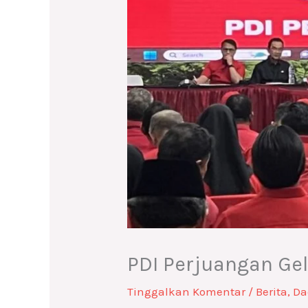
PDI Perjuangan Ge
Tinggalkan Komentar
/
Berita
,
Da