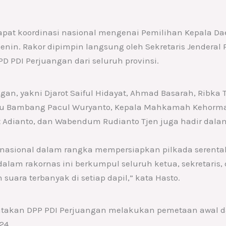
pat koordinasi nasional mengenai Pemilihan Kepala Dae
Senin. Rakor dipimpin langsung oleh Sekretaris Jenderal 
D PDI Perjuangan dari seluruh provinsi.
gan, yakni Djarot Saiful Hidayat, Ahmad Basarah, Ribka T
u Bambang Pacul Wuryanto, Kepala Mahkamah Kehorma
t Adianto, dan Wabendum Rudianto Tjen juga hadir dalam
i nasional dalam rangka mempersiapkan pilkada serent
dalam rakornas ini berkumpul seluruh ketua, sekretaris
uara terbanyak di setiap dapil,” kata Hasto.
enyatakan DPP PDI Perjuangan melakukan pemetaan awal
24.