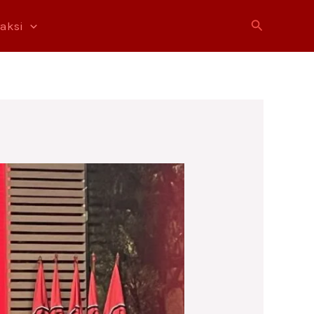
Cari
raksi