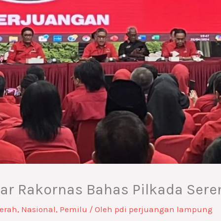
lar Rakornas Bahas Pilkada Sere
erah
,
Nasional
,
Pemilu
/ Oleh
pdi perjuangan lampung