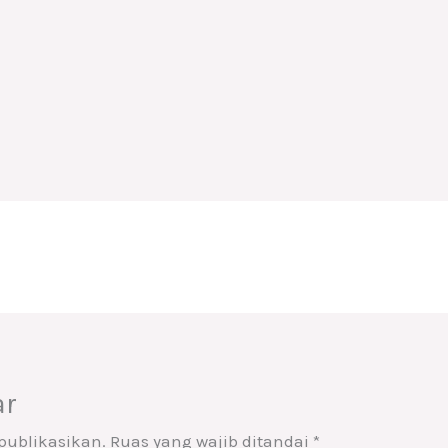
ar
publikasikan.
Ruas yang wajib ditandai
*