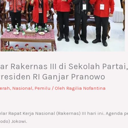
r Rakernas III di Sekolah Partai
Presiden RI Ganjar Pranowo
erah
,
Nasional
,
Pemilu
/ Oleh
Ragilia Nofantina
ar Rapat Kerja Nasional (Rakernas) III hari ini. Agenda 
odo) Jokowi.