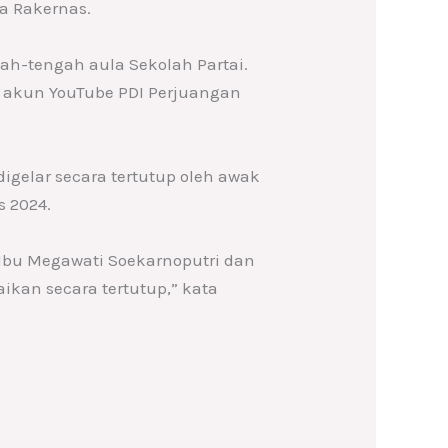
ra Rakernas.
h-tengah aula Sekolah Partai.
eh akun YouTube PDI Perjuangan
gelar secara tertutup oleh awak
s 2024.
 Ibu Megawati Soekarnoputri dan
kan secara tertutup,” kata