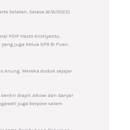
rta Selatan, Selasa (6/6/2023).
ral PDIP Hasto Kristiyanto,
P yang juga Ketua DPR RI Puan
o Anung. Mereka duduk sejajar
berdiri diapit Jokowi dan Ganjar
 Megawati juga berpose salam
eh Negara’. Pembukaan Rakernas