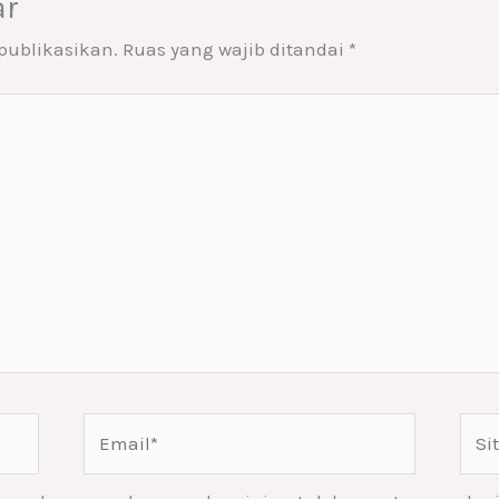
ar
publikasikan.
Ruas yang wajib ditandai
*
Email*
Situ
Web