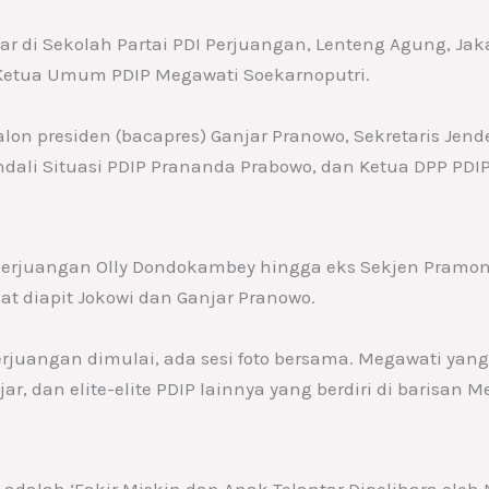
ar di Sekolah Partai PDI Perjuangan, Lenteng Agung, Jaka
Ketua Umum PDIP Megawati Soekarnoputri.
alon presiden (bacapres) Ganjar Pranowo, Sekretaris Jende
ndali Situasi PDIP Prananda Prabowo, dan Ketua DPP PDI
erjuangan Olly Dondokambey hingga eks Sekjen Pramon
hat diapit Jokowi dan Ganjar Pranowo.
Perjuangan dimulai, ada sesi foto bersama. Megawati yang 
ar, dan elite-elite PDIP lainnya yang berdiri di barisan
i adalah ‘Fakir Miskin dan Anak Telantar Dipelihara ol