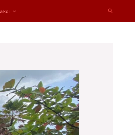
Cari
raksi