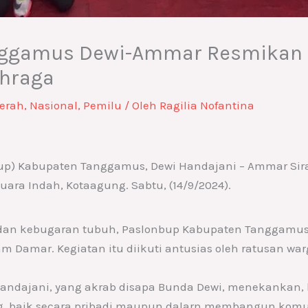
anggamus Dewi-Ammar Resmikan
ahraga
erah
,
Nasional
,
Pemilu
/ Oleh
Ragilia Nofantina
up) Kabupaten Tanggamus, Dewi Handajani – Ammar Sir
ra Indah, Kotaagung. Sabtu, (14/9/2024).
dan kebugaran tubuh, Paslonbup Kabupaten Tanggamu
m Damar. Kegiatan itu diikuti antusias oleh ratusan wa
Handajani, yang akrab disapa Bunda Dewi, menekankan,
ng, baik secara pribadi maupun dalarn membangun komu