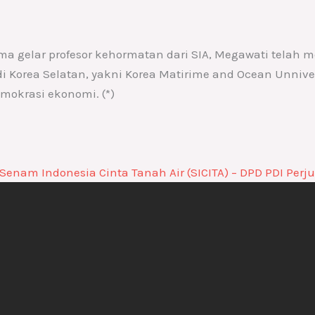
 gelar profesor kehormatan dari SIA, Megawati telah m
di Korea Selatan, yakni Korea Matirime and Ocean Unniver
mokrasi ekonomi. (*)
Senam Indonesia Cinta Tanah Air (SICITA) – DPD PDI Pe