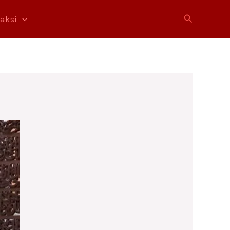
Cari
raksi