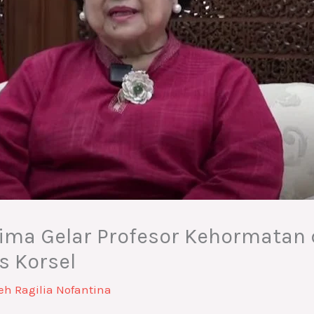
ima Gelar Profesor Kehormatan 
ts Korsel
leh
Ragilia Nofantina