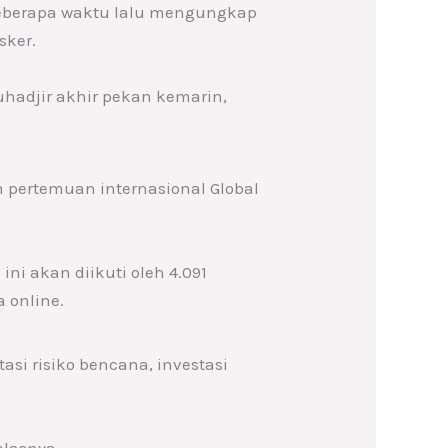
eberapa waktu lalu mengungkap
sker.
uhadjir akhir pekan kemarin,
 pertemuan internasional Global
ni akan diikuti oleh 4.091
a online.
si risiko bencana, investasi
elasnya.