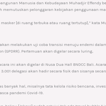
mbangunan Manusia dan Kebudayaan Muhadjir Effendy b
lah memutuskan pelonggaran kebijakan penggunaan ma
 masker [di ruang terbuka atau ruang tertutup],” kata M
akan melakukan uji coba transisi menuju endemi dalam
ion (GPDRR). Pertemuan akan digelar secara luring,
a ini akan digelar di Nusa Dua Hall BNDCC Bali. Acara i
 3.001 delegasi akan hadir secara fisik dan sisanya secar
anyak hal, misalnya tata kelola risiko bencana, investa
asca pandemi Covid-19.
 beliau [Jokowi] sudah setujui tak ada travel bubble,” j