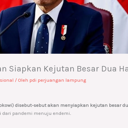
n Siapkan Kejutan Besar Dua Ha
sional
/ Oleh
pdi perjuangan lampung
Jokowi) disebut-sebut akan menyiapkan kejutan besar dua
si dari pandemi menuju endemi.