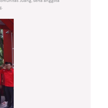
 Komunitas Juang, serta anggota
g.