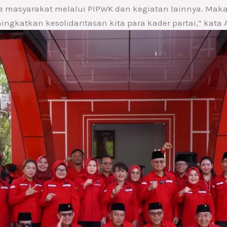
masyarakat melalui PIPWK dan kegiatan lainnya. Maka d
ngkatkan kesolidaritasan kita para kader partai,” kata 