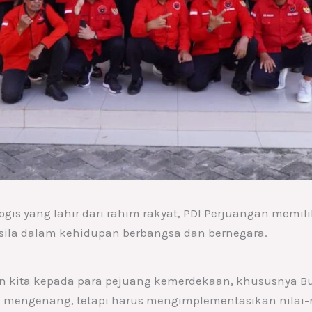
ogis yang lahir dari rahim rakyat, PDI Perjuangan memil
sila dalam kehidupan berbangsa dan bernegara.
n kita kepada para pejuang kemerdekaan, khususnya Bu
ya mengenang, tetapi harus mengimplementasikan nilai-n