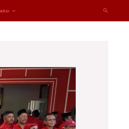
Cari
raksi