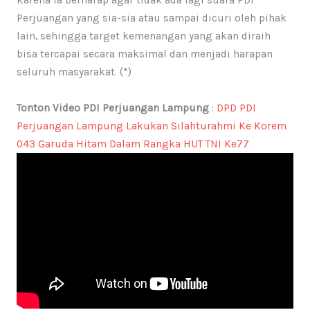
Perjuangan yang sia-sia atau sampai dicuri oleh pihak
lain, sehingga target kemenangan yang akan diraih
bisa tercapai secara maksimal dan menjadi harapan
seluruh masyarakat. (*)
Tonton Video PDI Perjuangan Lampung
:
DPD PDI
Perjuangan Lampung Lakukan Silahturahmi Ke Korem
043 Garuda Hitam Dalam Rangka HUT TNI Ke77