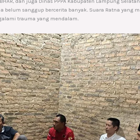
BBHAR, dan juga Dinas PPPA Kabupaten Lampung Selata
na belum sanggup bercerita banyak. Suara Ratna yang 
galami trauma yang mendalam.