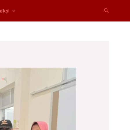
Cari
raksi