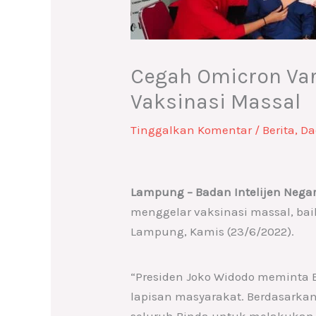
Cegah Omicron Var
Vaksinasi Massal
Tinggalkan Komentar
/
Berita
,
Da
Lampung –
Badan Intelijen Nega
menggelar vaksinasi massal, baik
Lampung, Kamis (23/6/2022).
“Presiden Joko Widodo meminta 
lapisan masyarakat. Berdasarka
seluruh Binda untuk melakukan 