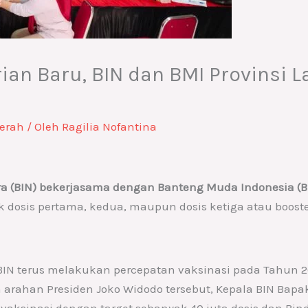
ian Baru, BIN dan BMI Provinsi 
erah
/ Oleh
Ragilia Nofantina
ra (BIN) bekerjasama dengan Banteng Muda Indonesia (B
 dosis pertama, kedua, maupun dosis ketiga atau booster
BIN terus melakukan percepatan vaksinasi pada Tahun 2
n arahan Presiden Joko Widodo tersebut, Kepala BIN B
vaksinasi dengan target sebanyak 40 juta dosis dan B