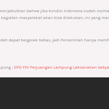
menyebutkan bahwa jika kondisi Indonesia sudah normal,
egiatan masyarakat akan bisa dilakukan, ini yang me
dah dapat bergerak bebas, jadi Pemerintah hanya memfasi
mpung :
DPD PDI Perjuangan Lampung Laksanakan Gebyar