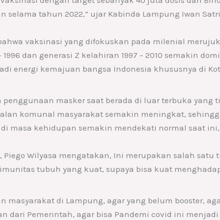
sin selama tahun 2022,” ujar Kabinda Lampung Iwan Satr
hwa vaksinasi yang difokuskan pada milenial meruju
1 – 1996 dan generasi Z kelahiran 1997 – 2010 semakin d
adi energi kemajuan bangsa Indonesia khususnya di K
penggunaan masker saat berada di luar terbuka yang tid
ebalan komunal masyarakat semakin meningkat, sehingga
i masa kehidupan semakin mendekati normal saat ini,
 Piego Wilyasa mengatakan, Ini merupakan salah satu t
 imunitas tubuh yang kuat, supaya bisa kuat menghada
n masyarakat di Lampung, agar yang belum booster, aga
n dari Pemerintah, agar bisa Pandemi covid ini menjadi