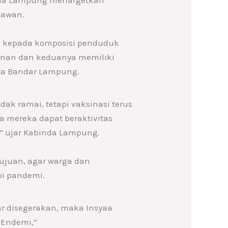
iawan.
k kepada komposisi penduduk
ominan dan keduanya memiliki
ota Bandar Lampung.
ak ramai, tetapi vaksinasi terus
 mereka dapat beraktivitas
” ujar Kabinda Lampung.
ujuan, agar warga dan
pi pandemi.
r disegerakan, maka Insyaa
 Endemi,”