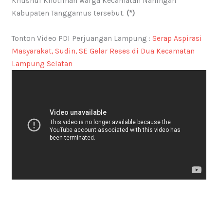
Khusnul Khotimah warga Kecamatan Naningan
Kabupaten Tanggamus tersebut.
(*)
Tonton Video PDI Perjuangan Lampung :
Serap Aspirasi
Masyarakat, Sudin, SE Gelar Reses di Dua Kecamatan
Lampung Selatan