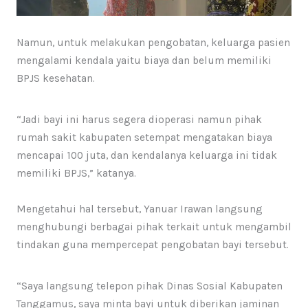
Namun, untuk melakukan pengobatan, keluarga pasien
mengalami kendala yaitu biaya dan belum memiliki
BPJS kesehatan.
“Jadi bayi ini harus segera dioperasi namun pihak
rumah sakit kabupaten setempat mengatakan biaya
mencapai 100 juta, dan kendalanya keluarga ini tidak
memiliki BPJS,” katanya.
Mengetahui hal tersebut, Yanuar Irawan langsung
menghubungi berbagai pihak terkait untuk mengambil
tindakan guna mempercepat pengobatan bayi tersebut.
“Saya langsung telepon pihak Dinas Sosial Kabupaten
Tanggamus, saya minta bayi untuk diberikan jaminan