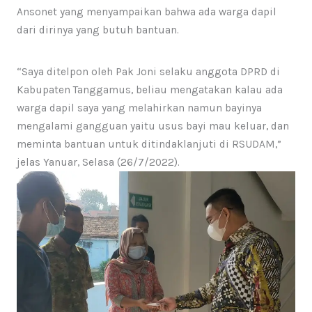
Ansonet yang menyampaikan bahwa ada warga dapil
dari dirinya yang butuh bantuan.
“Saya ditelpon oleh Pak Joni selaku anggota DPRD di
Kabupaten Tanggamus, beliau mengatakan kalau ada
warga dapil saya yang melahirkan namun bayinya
mengalami gangguan yaitu usus bayi mau keluar, dan
meminta bantuan untuk ditindaklanjuti di RSUDAM,”
jelas Yanuar, Selasa (26/7/2022).