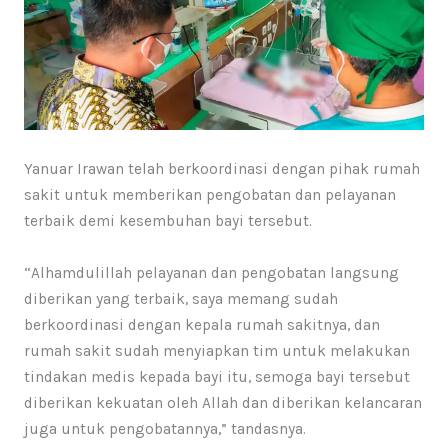
Yanuar Irawan telah berkoordinasi dengan pihak rumah
sakit untuk memberikan pengobatan dan pelayanan
terbaik demi kesembuhan bayi tersebut.
“Alhamdulillah pelayanan dan pengobatan langsung
diberikan yang terbaik, saya memang sudah
berkoordinasi dengan kepala rumah sakitnya, dan
rumah sakit sudah menyiapkan tim untuk melakukan
tindakan medis kepada bayi itu, semoga bayi tersebut
diberikan kekuatan oleh Allah dan diberikan kelancaran
juga untuk pengobatannya,” tandasnya.