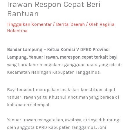
Irawan Respon Cepat Beri
Bantuan
Tinggalkan Komentar
/
Berita
,
Daerah
/ Oleh
Ragilia
Nofantina
Bandar Lampung – Ketua Komisi V DPRD Provinsi
Lampung, Yanuar Irawan, merespon cepat terkait bayi
yang baru lahir mengalami gangguan usus yang ada di
Kecamatan Naningan Kabupaten Tanggamus.
Bayi tersebut merupakan anak dari konstituen dapil
Yanuar Irawan yaitu Khusnul Khotimah yang berada di
kabupaten setempat.
Yanuar Irawan mengatakan, awalnya, dirinya dihubungi
oleh anggota DPRD Kabupaten Tanggamus, Joni