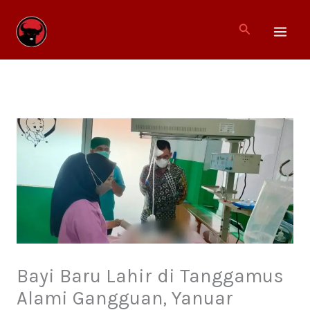
Lewati
ke
Cari
konten
Bayi Baru Lahir di Tanggamus
Alami Gangguan, Yanuar