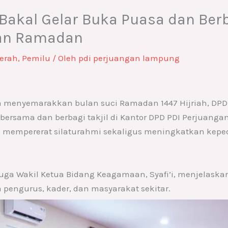
akal Gelar Buka Puasa dan Berba
lan Ramadan
erah
,
Pemilu
/ Oleh
pdi perjuangan lampung
 menyemarakkan bulan suci Ramadan 1447 Hijriah, DP
ersama dan berbagi takjil di Kantor DPD PDI Perjuanga
mempererat silaturahmi sekaligus meningkatkan keped
uga Wakil Ketua Bidang Keagamaan, Syafi’i, menjelaska
 pengurus, kader, dan masyarakat sekitar.