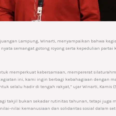
Perjuangan Lampung, Winarti, menyampaikan bahwa keg
 nyata semangat gotong royong serta kepedulian parta
uk memperkuat kebersamaan, mempererat silaturahmi
egiatan ini, kami ingin berbagi kebahagiaan dengan m
 selalu hadir di tengah rakyat,” ujar Winarti, Kamis (
i takjil bukan sekadar rutinitas tahunan, tetapi juga 
ilai-nilai kemanusiaan dan solidaritas sosial dalam se