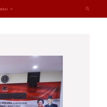
Cari
raksi