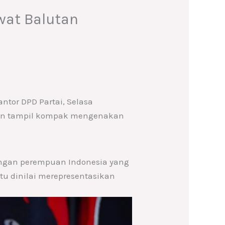
at Balutan
ntor DPD Partai, Selasa
puan tampil kompak mengenakan
angan perempuan Indonesia yang
tu dinilai merepresentasikan