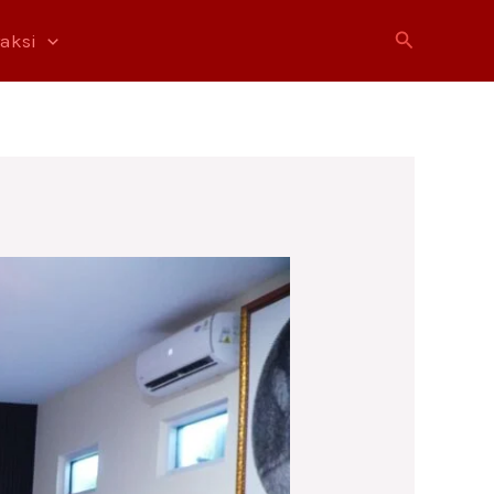
Cari
raksi