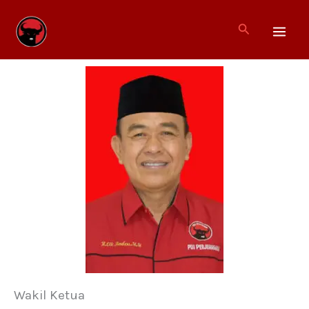
Lewati
ke
Cari
konten
Wakil Ketua